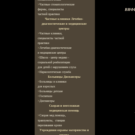
>
Частные стоматологические
ВИФЕ
фирмы, специалисты
частной практики
Частные клиники Лечебно-
диагностические и медицинские
центры
>
Частные клиники,
специалисты частной
практики
>
Лечебно-диагностические
и медицинские центры
>
Школа - центр медико -
социальной реабилитации
для детей с нарушением слуха
>
Наркологическая служба
Больницы Диспансеры
>
Больницы и клиники
для взрослых
>
Больницы детские
>
Госпитали
>
Диспансеры
Скорая и неотложная
медицинская помощь
>
Скорая мед.помощь,
травпункты,
станции
переливания крови
Учреждения охраны материнства и
детства