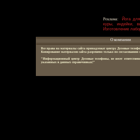
Реклама:
Йога для
куры, индейки, в
Изготовление лабо
О компании
Все права на материалы сайта принадлежат центру Деловые телефо
Копирование материалов сайта разрешено только по согласованию 
"Информационный центр Деловые телефоны, не несет ответственн
указанных в данных справочниках!"