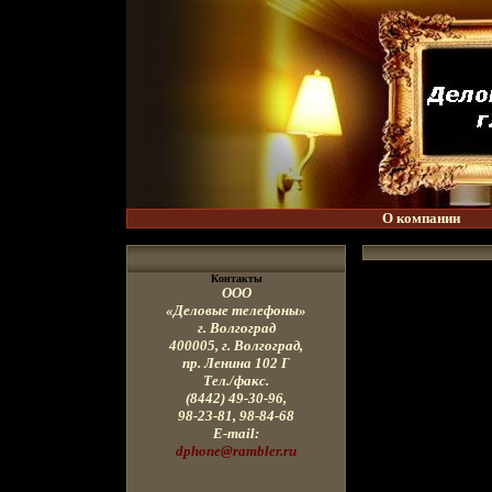
О компании
Контакты
ООО
«Деловые телефоны»
г. Волгоград
400005, г
. Волгоград,
пр. Ленина
102 Г
Тел./факс.
(8442) 49-30-96,
98-23-81, 98-84-68
E-mail:
dphone@rambler.ru