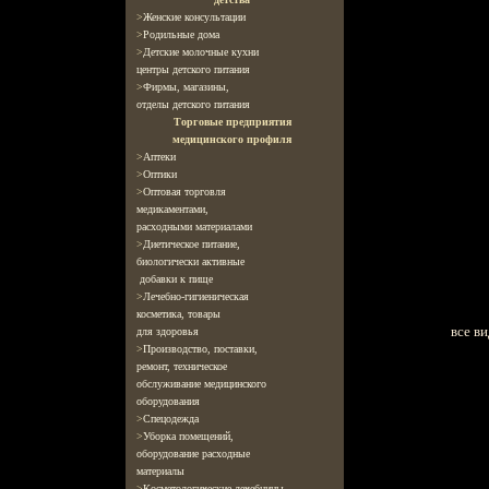
>
Женские консультации
>
Родильные дома
>
Детские молочные кухни
центры детского питания
>
Фирмы, магазины,
отделы детского питания
Торговые предприятия
медицинского профиля
>
Аптеки
>
Оптики
>
Оптовая торговля
медикаментами,
расходными материалами
>
Диетическое питание,
биологически активные
добавки к пище
>
Лечебно-гигиеническая
косметика, товары
все в
для здоровья
>
Производство, поставки,
ремонт, техническое
обслуживание медицинского
оборудования
>
Спецодежда
>
Уборка помещений,
оборудование расходные
материалы
>
Косметологические лечебницы,