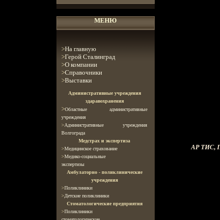
МЕНЮ
>
На главную
>
Герой Сталинград
>
О компании
>
Справочники
>
Выставки
Административные учреждения
здаравохранения
>
Областные административные
учреждения
>
Административные учреждения
Волгограда
Медстрах и экспертиза
АР ТИС,
>
Медицинское страхование
>
Медико-социальные
экспертизы
Амбулаторно - поликлинические
учреждения
>
Поликлиники
>
Детские поликлиники
Стоматологические предприятия
>
Поликлиники
стоматологические