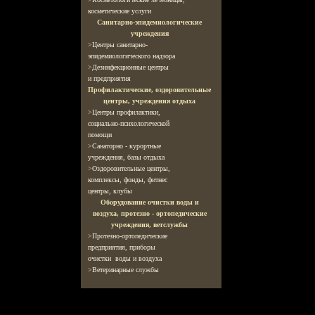
косметические услуги
Санитарно-эпидемиологические
учреждения
>
Центры санитарно-
эпидемиологического надзора
>
Дезинфекционные центры
и предприятия
Профилактические, оздоровительные
центры, учреждения отдыха
>
Центры профилактики,
социально-психологической
помощи
>
Санаторно - курортные
учреждения, базы отдыха
>
Оздоровительные центры
,
комплексы, фонды, фитнес
центры, клубы
О
борудование очистки воды и
воздуха, протезно - ортопедические
учреждения, ветслужбы
>
Протезно-ортопедические
предприятия, приборы
очистки воды и воздуха
>
Ветеринарные службы