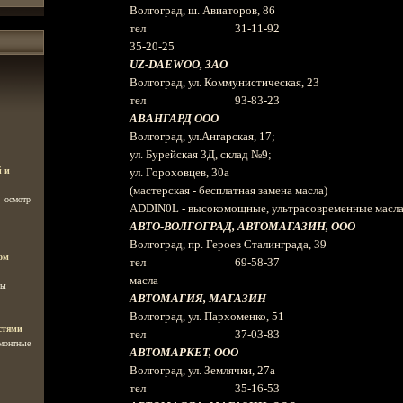
Волгоград, ш. Авиаторов, 86
тел 31-11-92
35-20-25
UZ
-
DAEWOO
, ЗАО
Волгоград, ул. Коммунистическая, 23
тел 93-83-23
АВАНГАРД ООО
Волгоград, ул.Ангарская, 17;
ул. Бурейская 3Д, склад №9;
й и
ул. Гороховцев, 30а
(мастерская - бесплатная замена масла)
 осмотр
ADDIN
0
L - высокомощные, ультрасовременные масл
АВТО-ВОЛГОГРАД, АВТОМАГАЗИН, ООО
Волгоград, пр. Героев Сталинграда, 39
ом
тел 69-58-37
масла
сы
АВТОМАГИЯ, МАГАЗИН
Волгоград, ул. Пархоменко, 51
стями
тел 37-03-83
емонтные
АВТОМАРКЕТ, ООО
Волгоград, ул. Землячки, 27а
тел 35-16-53