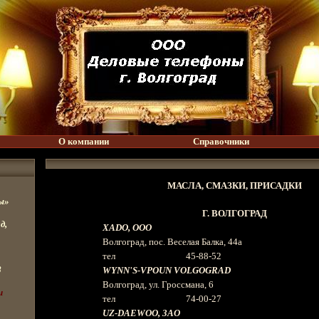
О компании
Справочники
МАСЛА, СМАЗКИ, ПРИСАДКИ
ы»
Г. ВОЛГОГРАД
д,
XADO
, ООО
Волгоград, пос. Веселая Балка, 44а
тел 45-88-52
8
WYNN
'
S
-
VPOUN
VOLGOGRAD
Волгоград, ул. Гроссмана, 6
u
тел 74-00-27
UZ
-
DAEW
ОО, 3
A
О