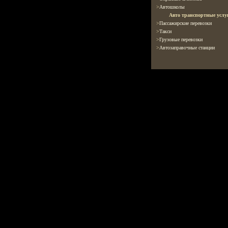
>
Автошколы
Авто транспортные услу
>
Пассажирские перевозки
>
Такси
>
Грузовые перевозки
>
Автозаправочные станции