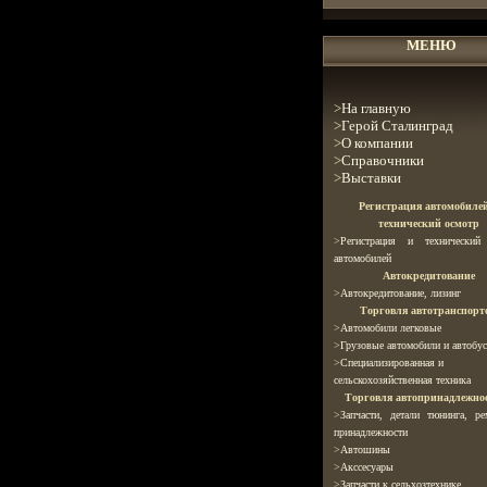
МЕНЮ
>
На главную
>
Герой Сталинград
>
О компании
>
Справочники
>
Выставки
Регистрация автомобиле
технический осмотр
>
Регистрация и технический
автомобилей
Автокредитование
>
Автокредитование, лизинг
Торговля автотранспорт
>
Автомобили легковые
>
Грузовые автомобили и автобу
>
Специализированная и
сельскохозяйственная техника
Торговля автопринадлежно
>
Запчасти, детали тюнинга, р
принадлежности
>
Автошины
>
Ак
ссесуары
>
Запчасти к сельхозтехнике