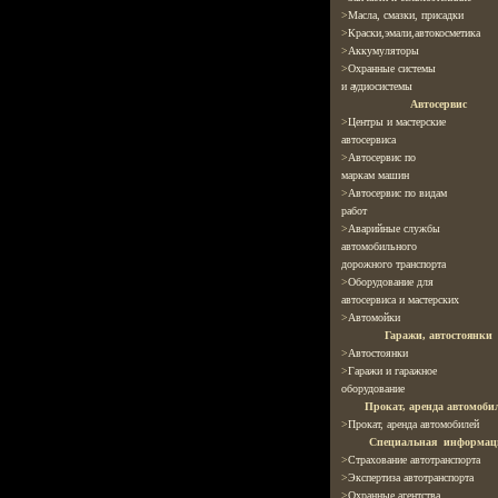
>
Масла, смазки, присадки
>
Краски,эмали,автокосметика
>
Аккумуляторы
>
Охранные системы
и аудиосистемы
Автосервис
>
Центры и мастерские
автосервиса
>
Автосервис по
маркам машин
>
Автосервис по видам
работ
>
Аварийные службы
автомобильного
дорожного транспорта
>
Оборудование для
автосервиса и мастерских
>
Автомойки
Гаражи, автостоянки
>
Автостоянки
>
Гаражи и гаражное
оборудование
Прокат, аренда автомоби
>
Прокат, аренда автомобилей
Специальная информац
>
Страхование автотранспорта
>
Экспертиза автотранспорта
>
Охранные агентства