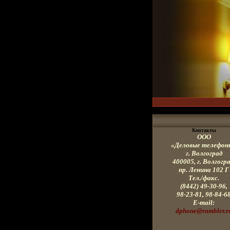
Контакты
ООО
«Деловые телефон
г. Волгоград
400005, г
. Волгогра
пр. Ленина
102 Г
Тел./факс.
(8442) 49-30-96,
98-23-81, 98-84-6
E-mail:
dphone@rambler.r