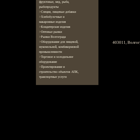
фруктовые, мед, рыба,
рыбопродукты
>
Специи, пищевые добавки
>
Хлебобулочные и
макаронные изделия
>
Кондитерские изделия
>
Оптовые рынки
>
Рынки Волгограда
403011, Волгогр
>
Оборудование для пищевой,
мукомольной, комбикормовой
промышленности
>
Торговое и холодильное
оборудование
>
Проектирование и
строительство объектов АПК,
транспортные услуги