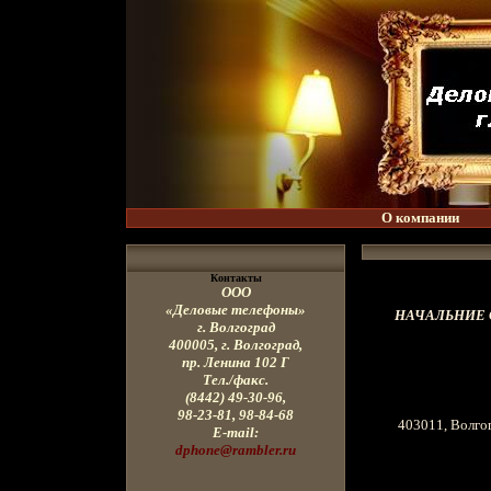
О компании
Контакты
ООО
«Деловые телефоны»
НАЧАЛЬНИЕ 
г. Волгоград
400005, г
. Волгоград,
пр. Ленина
102 Г
Тел./факс.
(8442) 49-30-96,
98-23-81, 98-84-68
403011, Волгог
E-mail:
dphone@rambler.ru