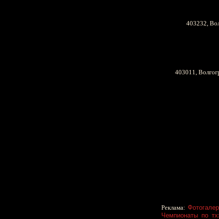
403232, Вол
403011, Волгогр
Реклама:
Фотогалер
Чемпионаты по тх