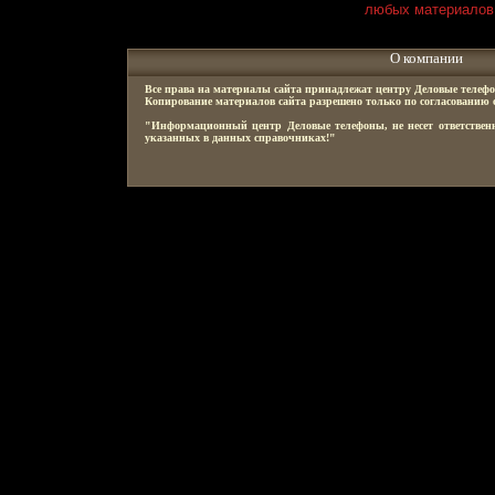
любых материалов
О компании
Все права на материалы сайта принадлежат центру Деловые телефо
Копирование материалов сайта разрешено только по согласованию 
"Информационный центр Деловые телефоны, не несет ответственн
указанных в данных справочниках!"