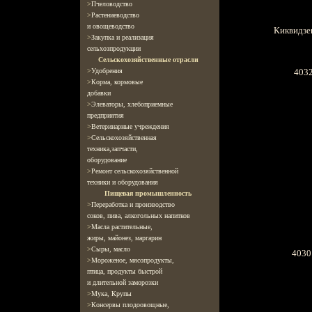
>
Пчеловодство
>
Растениеводство
и овощеводство
Киквидзе
>
Закупка и реализация
сельхозпродукции
Сельскохозяйственные отрасли
4032
>
Удобрения
>
Корма, кормовые
добавки
>
Элеваторы, хлебоприемные
предприятия
>
Ветеринарные
учреждения
>
Сельскохозяйственная
техника,запчасти,
оборудование
>
Ремонт сельскохозяйственной
техники и оборудования
Пищевая промышленность
>
Переработка и производство
соков, пива, алкогольных напитков
>
Масла растительные,
жиры, майонез, маргарин
>
Cыры, масло
4030
>
Мороженое, мясопродукты,
птица, продукты быстрой
и длительной заморозки
>
Мука, Крупы
>
Консервы плодоовощные,