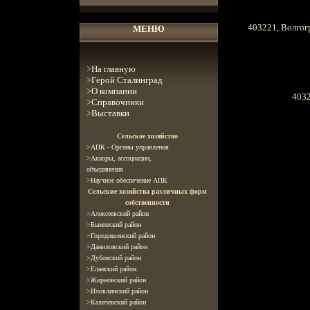
403221, Волгогр
МЕНЮ
>
На главную
>
Герой Сталинград
>
О компании
4032
>
Справочники
>
Выставки
С
ельское хозяйство
>
АПК - Органы управления
>
Аккоры, ассоциации
,
объединения
>
Научное обеспечение АПК
Сельские хозяйства различных форм
собственности
>
Алексеевский район
>
Быковский район
>
Городишенский район
>
Даниловский район
>
Дубовский район
>
Еланский район
>
Жирновский район
>
Иловлинский район
>
Калачевский район