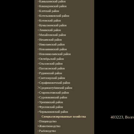
>
Камышинский район
>
Киквидзенский район
>
Клетский район
>
Котельниковский район
>
Котовский район
>
Кумылженский
район
>
Ленинский
район
>
Михайловский район
>
Нехаевский район
>
Николаевский район
>
Новоаннинский район
>
Новониколаевский район
>
Октябрьский район
>
Ольховский район
>
Палласовский
район
>
Руднянский район
>
Светлоярский район
>
Серафимовичский район
>
Среднеахтубинский район
>
Старополтавский район
>
Суровикинский район
>
Урюпинский район
>
Фроловский район
>
Чернышковский район
403223, Волго
Специализированные хозяйства
>
Птицеводство
>
Животноводство
>
Рыбоводство