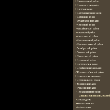
>
Камышинский район
>
Киквидзенский район
>
Клетский район
>
Котельниковский район
>
Котовский район
>
Кумылженский
район
>
Ленинский
район
>
Михайловский район
>
Нехаевский район
>
Николаевский район
>
Новоаннинский район
>
Новониколаевский район
>
Октябрьский район
>
Ольховский район
>
Палласовский
район
>
Руднянский район
>
Светлоярский район
>
Серафимовичский район
>
Среднеахтубинский район
>
Старополтавский район
>
Суровикинский район
>
Урюпинский район
>
Фроловский район
>
Чернышковский район
Специализированные хозяй
>
Птицеводство
>
Животноводство
>
Рыбоводство