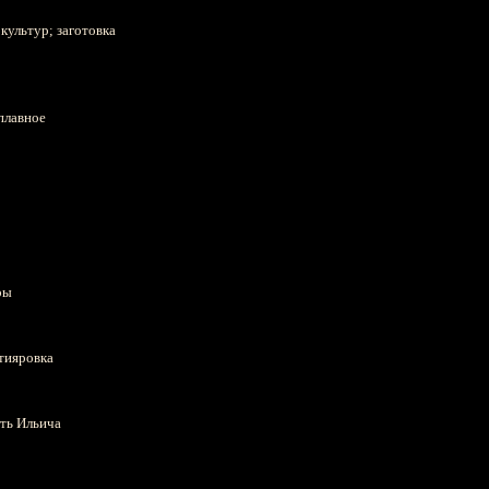
ультур; заготовка
аплавное
ры
хтияровка
уть Ильича