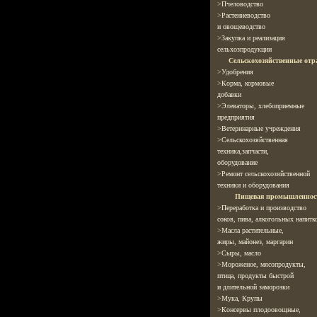
>
Пчеловодство
>
Растениеводство
и овощеводство
>
Закупка и реализация
сельхозпродукции
Сельскохозяйственные отр
>
Удобрения
>
Корма, кормовые
добавки
>
Элеваторы, хлебоприемные
предприятия
>
Ветеринарные
учреждения
>
Сельскохозяйственная
техника,запчасти,
оборудование
>
Ремонт сельскохозяйственной
техники и оборудования
Пищевая промышленнос
>
Переработка и производство
соков, пива, алкогольных напитк
>
Масла растительные,
жиры, майонез, маргарин
>
Cыры, масло
>
Мороженое, мясопродукты,
птица, продукты быстрой
и длительной заморозки
>
Мука, Крупы
>
Консервы плодоовощные,