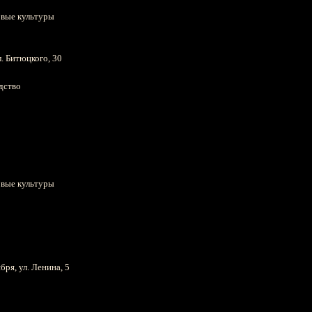
овые культуры
л. Битюцкого, 30
дство
овые культуры
бря, ул. Ленина, 5