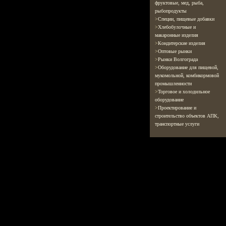
фруктовые, мед, рыба,
рыбопродукты
>
Специи, пищевые добавки
>
Хлебобулочные и
макаронные изделия
>
Кондитерские изделия
>
Оптовые рынки
>
Рынки Волгограда
>
Оборудование для пищевой,
мукомольной, комбикормовой
промышленности
>
Торговое и холодильное
оборудование
>
Проектирование и
строительство объектов АПК,
транспортные услуги