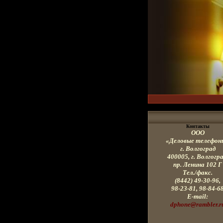
Контакты
ООО
«Деловые телефон
г. Волгоград
400005, г
. Волгогра
пр. Ленина
102 Г
Тел./факс.
(8442) 49-30-96,
98-23-81, 98-84-6
E-mail:
dphone@rambler.r