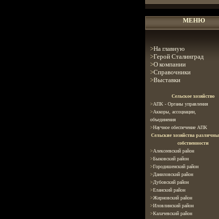
МЕНЮ
>
На главную
>
Герой Сталинград
>
О компании
>
Справочники
>
Выставки
С
ельское хозяйство
>
АПК - Органы управления
>
Аккоры, ассоциации
,
объединения
>
Научное обеспечение АПК
Сельские хозяйства различн
собственности
>
Алексеевский район
>
Быковский район
>
Городишенский район
>
Даниловский район
>
Дубовский район
>
Еланский район
>
Жирновский район
>
Иловлинский район
>
Калачевский район