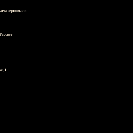
ьича зерновые и
 Рассвет
я, 1