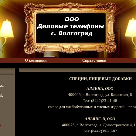
О компании
Справочники
СПЕЦИИ, ПИЩЕВЫЕ ДОБАВКИ
ы»
АЛДЕНА, ООО
400005, г
. Волгоград, ул. Бакинская, 8
д,
Тел
:
(8442)23-41-48
сырье для хлебобулочных и мясных изделий – про
8
АЛЬЯНС-В, ООО
u
400075, г
. Волгоград, л. Домостроителей, 
Тел
:
(8442)39-23-87