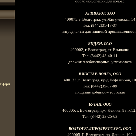
оболочки, специи для колбас
АРИВАЮГ, ЗАО
400075, г
. Волгоград, ул. Жигулевская, 14
Тел
:
(8442)31-17-37
ингредиенты для пищевой промышленнос
БИДЕН, ОАО
400002, г
. Волгоград, ст. Ельшанка
Тел
:
(8442) 43-40-11
дрожжи хлебопекарные, углекислота
ВИОСТАР-ВОЛГА, ООО
400123, г
. Волгоград, пр-д Нефтяников, 10
ых форм
Тел
:
(8442)35-37-89
пищевые добавки – торговля
БУТАН, ООО
400005, г
. Волгоград, пр-т Ленина, 98, к.12
Тел
:
(8442) 23-25-63
ВОЛГОГРАДПРОДРЕССУРС, ООО
400005, Г
. Волгоград, пр. Ленина, 102