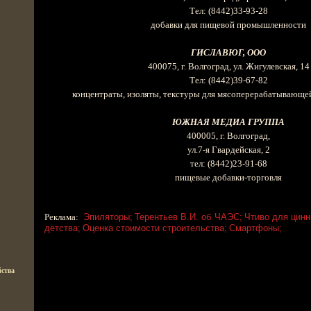
Тел
:
(8442)33-93-28
добавки для пищевой промышленности
ГИСЛАВЮГ, ООО
400075, г
. Волгоград, ул. Жигулевская, 14
Тел
:
(8442)39-67-82
концентраты, изоляты, текстуры для мясоперерабатывающ
ЮЖНАЯ МЕДИА ГРУППА
400005, г
. Волгоград,
ул.7-я Гвардейская, 2
тел
:
(8442)23-91-68
пищевые добавки-торговля
Реклама:
Эпиляторы;
Терентьев В.И. об ЧАЭС;
Чтиво для цинн
детства;
Оценка стоимости строительства;
Смартфоны;
ства