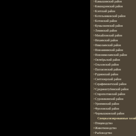
>
Камышинский район
>
Киквидзенский район
>
Клетский район
>
Котельниковский район
>
Котовский район
>
Кумылженский
район
>
Ленинский
район
>
Михайловский район
>
Нехаевский район
>
Николаевский район
>
Новоаннинский район
>
Новониколаевский район
>
Октябрьский район
>
Ольховский район
>
Палласовский
район
>
Руднянский район
>
Светлоярский район
>
Серафимовичский район
>
Среднеахтубинский район
>
Старополтавский район
>
Суровикинский район
>
Урюпинский район
>
Фроловский район
>
Чернышковский район
Специализированные хозяй
>
Птицеводство
>
Животноводство
>
Рыбоводство