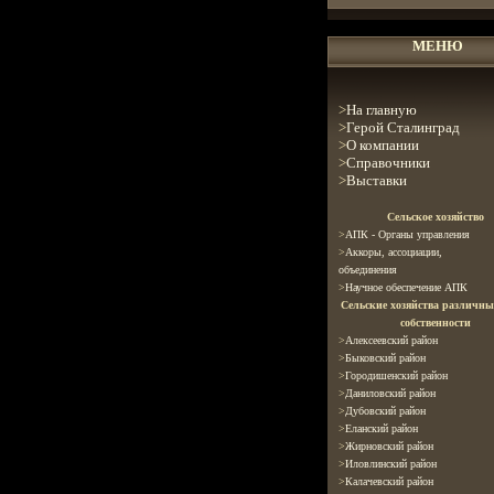
МЕНЮ
>
На главную
>
Герой Сталинград
>
О компании
>
Справочники
>
Выставки
С
ельское хозяйство
>
АПК - Органы управления
>
Аккоры, ассоциации
,
объединения
>
Научное обеспечение АПК
Сельские хозяйства различн
собственности
>
Алексеевский район
>
Быковский район
>
Городишенский район
>
Даниловский район
>
Дубовский район
>
Еланский район
>
Жирновский район
>
Иловлинский район
>
Калачевский район