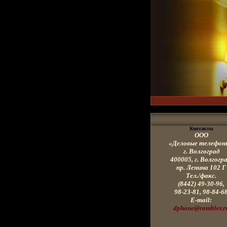
Контакты
ООО
«Деловые телефон
г. Волгоград
400005, г
. Волгогра
пр. Ленина
102 Г
Тел./факс.
(8442) 49-30-96,
98-23-81, 98-84-6
E-mail:
dphone@rambler.r