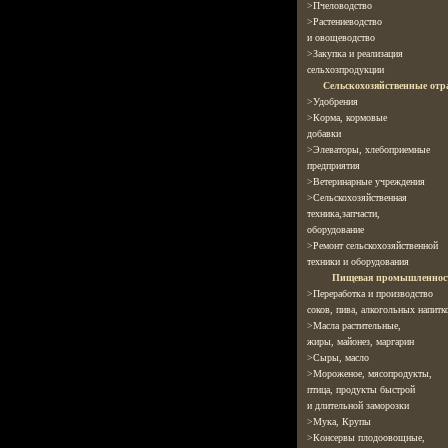
>
Пчеловодство
>
Растениеводство
и овощеводство
>
Закупка и реализация
сельхозпродукции
Сельскохозяйственные отр
>
Удобрения
>
Корма, кормовые
добавки
>
Элеваторы, хлебоприемные
предприятия
>
Ветеринарные
учреждения
>
Сельскохозяйственная
техника,запчасти,
оборудование
>
Ремонт сельскохозяйственной
техники и оборудования
Пищевая промышленнос
>
Переработка и производство
соков, пива, алкогольных напитк
>
Масла растительные,
жиры, майонез, маргарин
>
Cыры, масло
>
Мороженое, мясопродукты,
птица, продукты быстрой
и длительной заморозки
>
Мука, Крупы
>
Консервы плодоовощные,