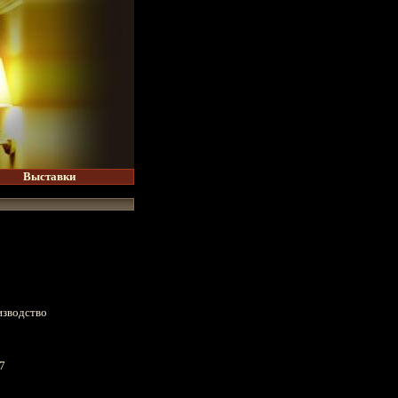
Выставки
изводство
17