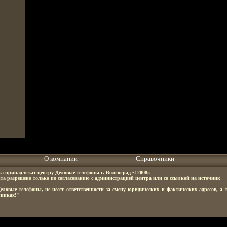
О компании
Справочники
та принадлежат центру Деловые телефоны г. Волгоград © 2008г.
та разрешено только по согласованию с администрацией центра или со ссылкой на источник
овые телефоны, не несет ответственности за смену юридических и фактических адресов, а 
чниках!"